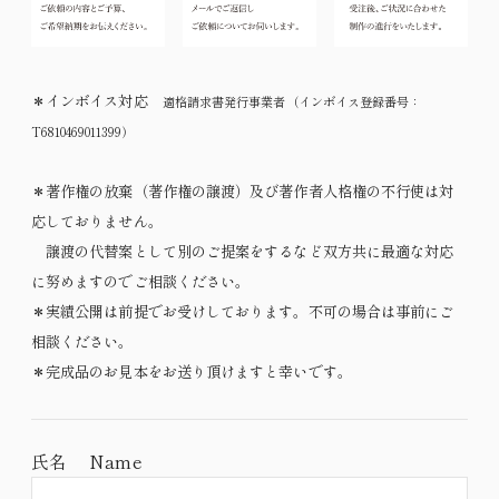
＊インボイス対応
適格請求書発行事業者（インボイス登録番号：
T6810469011399
）
＊著作権の放棄（著作権の譲渡）及び著作者人格権の不行使は対
応しておりません。
​ 譲渡の代替案として別のご提案をするなど双方共に最適な対応
に努めますのでご相談ください。
＊​実績公開は前提でお受けしております。
不可の場合は事前にご
相談ください。
＊完成品のお見本をお送り頂けますと幸いです。
氏名 Name